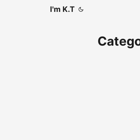
I'm K.T
Catego