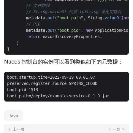
// 文件路径
// String.valueOf 代替 toString 避免空指针
metadata
.
put
(
"boot.path"
,
String
.
valueOf
(
new
// PID
metadata
.
put
(
"boot.pid"
,
new
ApplicationPid
()
return
nacosDiscoveryProperties
;
}
}
Nacos 控制台的实例可以看到类似如下的元数据：
Java
« 上一页
下一页 »