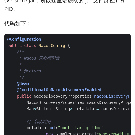
{version}.jar，所以这里是获取的 jar 文件路径）和
PID。
代码如下：
@Configuration
public
class
NacosConfig
{
     */
@Bean
@ConditionalOnNacosDiscoveryEnabled
public
NacosDiscoveryProperties
nacosDiscoveryPro
NacosDiscoveryProperties
nacosDiscoveryProper
Map
<
String
,
String
>
metadata
=
nacosDiscovery
// 启动时间
metadata
.
put
(
"boot.startup.time"
,
new
SimpleDateFormat
(
"yyyy-MM-dd HH:m